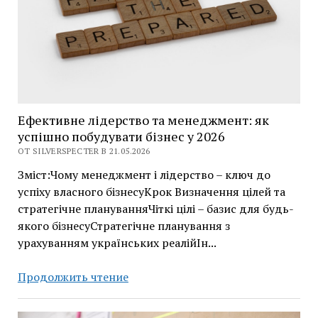
Ефективне лідерство та менеджмент: як
успішно побудувати бізнес у 2026
ОТ SILVERSPECTER В 21.05.2026
Зміст:Чому менеджмент і лідерство – ключ до
успіху власного бізнесуКрок Визначення цілей та
стратегічне плануванняЧіткі цілі – базис для будь-
якого бізнесуСтратегічне планування з
урахуванням українських реалійІн...
Ефективне
Продолжить чтение
лідерство
та