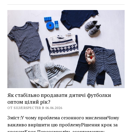
таке
бізнес
у
менеджменті
та
лідерстві:
ключ
до
кар\’єрного
зростання
Як стабільно продавати дитячі футболки
оптом цілий рік?
ОТ SILVERSPECTER В 06.06.2026
Зміст:У чому проблема сезонного мисленняЧому
важливо вирішити цю проблемуРішення крок за
крокомКрок Переосмисліть асортиментну