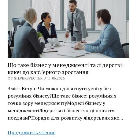
надежные
кабели
HDMI
Що таке бізнес у менеджменті та лідерстві:
ключ до кар\’єрного зростання
ОТ SILVERSPECTER В 11.06.2026
Зміст:Вступ: Чи можна досягнути успіху без
розуміння бізнесу?Що таке бізнес: розуміння з
точки зору менеджментуМоделі бізнесу у
менеджментіЛідерство і бізнес: як ці поняття
поєднані?Поради для розвитку лідерських яко...
Що
Продолжить чтение