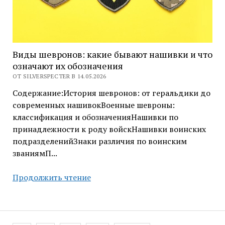
Виды шевронов: какие бывают нашивки и что
означают их обозначения
ОТ SILVERSPECTER В 14.05.2026
Содержание:История шевронов: от геральдики до
современных нашивокВоенные шевроны:
классификация и обозначенияНашивки по
принадлежности к роду войскНашивки воинских
подразделенийЗнаки различия по воинским
званиямП...
Виды
Продолжить чтение
шевронов:
какие
бывают
нашивки