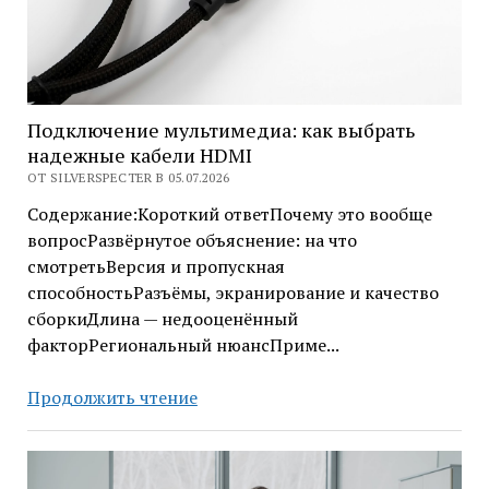
спальнику
Подключение мультимедиа: как выбрать
надежные кабели HDMI
ОТ SILVERSPECTER В 05.07.2026
Содержание:Короткий ответПочему это вообще
вопросРазвёрнутое объяснение: на что
смотретьВерсия и пропускная
способностьРазъёмы, экранирование и качество
сборкиДлина — недооценённый
факторРегиональный нюансПриме...
Подключение
Продолжить чтение
мультимедиа:
как
выбрать