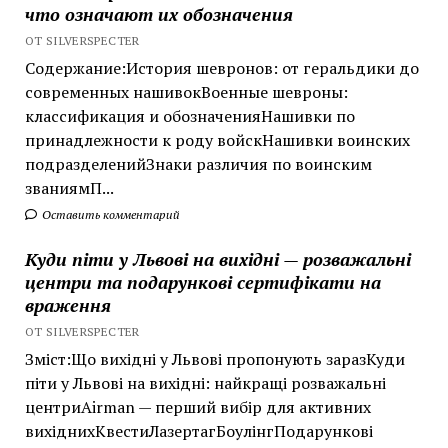
что означают их обозначения
ОТ SILVERSPECTER
Содержание:История шевронов: от геральдики до
современных нашивокВоенные шевроны:
классификация и обозначенияНашивки по
принадлежности к роду войскНашивки воинских
подразделенийЗнаки различия по воинским
званиямП...
Оставить комментарий
Куди піти у Львові на вихідні — розважальні
центри та подарункові сертифікати на
враження
ОТ SILVERSPECTER
Зміст:Що вихідні у Львові пропонують заразКуди
піти у Львові на вихідні: найкращі розважальні
центриAirman — перший вибір для активних
вихіднихКвестиЛазертагБоулінгПодарункові