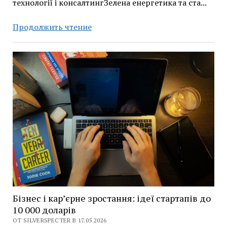
технології і консалтингЗелена енергетика та ста...
Бізнес-
Продолжить чтение
ідеї
для
менеджерів
і
лідерів
у
2026
році
Бізнес і кар’єрне зростання: ідеї стартапів до
10 000 доларів
ОТ SILVERSPECTER В 17.05.2026