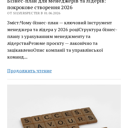
Бізнес-план для менеджерів та лідерів:
покрокове створення 2026
ОТ SILVERSPECTER В 01.06.2026
Зміст:Чому бізнес-план — ключовий інструмент
менеджера та лідера у 2026 роціСтруктура бізнес-
плану з урахуванням менеджменту та
лідерстваРезюме проєкту — лаконічно та
зацікавленоОпис компанії та управлінської
команд...
Бізнес-
Продолжить чтение
план
для
менеджерів
та
лідерів:
покрокове
створення
2026