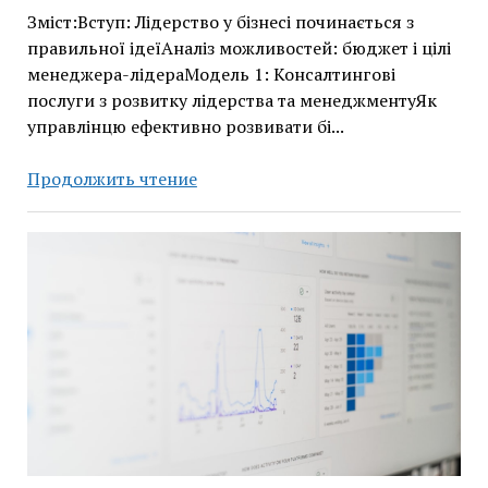
Зміст:Вступ: Лідерство у бізнесі починається з
правильної ідеїАналіз можливостей: бюджет і цілі
менеджера-лідераМодель 1: Консалтингові
послуги з розвитку лідерства та менеджментуЯк
управлінцю ефективно розвивати бі...
Бізнес
Продолжить чтение
і
кар’єрне
зростання:
ідеї
стартапів
до
10
000
доларів