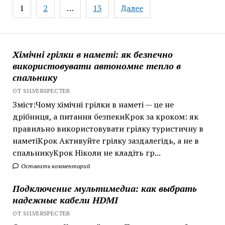
Навигация
1
2
…
13
Далее
и
по
что
записям
означают
их
Хімічні грілки в наметі: як безпечно
обозначения
використовувати автономне тепло в
спальнику
ОТ SILVERSPECTER
Зміст:Чому хімічні грілки в наметі — це не
дрібниця, а питання безпекиКрок за кроком: як
правильно використовувати грілку туристичну в
наметіКрок Активуйте грілку заздалегідь, а не в
спальникуКрок Ніколи не кладіть гр...
Оставить комментарий
Подключение мультимедиа: как выбрать
надежные кабели HDMI
ОТ SILVERSPECTER