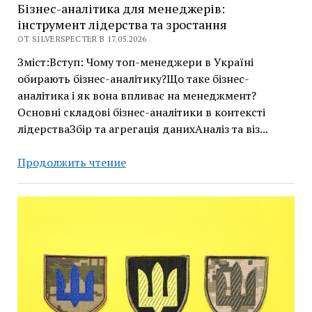
Бізнес-аналітика для менеджерів:
інструмент лідерства та зростання
ОТ SILVERSPECTER В 17.05.2026
Зміст:Вступ: Чому топ-менеджери в Україні
обирають бізнес-аналітику?Що таке бізнес-
аналітика і як вона впливає на менеджмент?
Основні складові бізнес-аналітики в контексті
лідерстваЗбір та агрегація данихАналіз та віз...
Бізнес-
Продолжить чтение
аналітика
для
менеджерів:
інструмент
лідерства
та
зростання