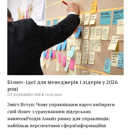
менеджмент:
як
успішно
побудувати
бізнес
у
2026
Бізнес-ідеї для менеджерів і лідерів у 2026
році
ОТ SILVERSPECTER В 19.05.2026
Зміст:Вступ: Чому управлінцям варто вибирати
свій бізнес з урахуванням лідерських
навичокРозділ Аналіз ринку для управлінців:
найбільш перспективні сфериІнформаційні