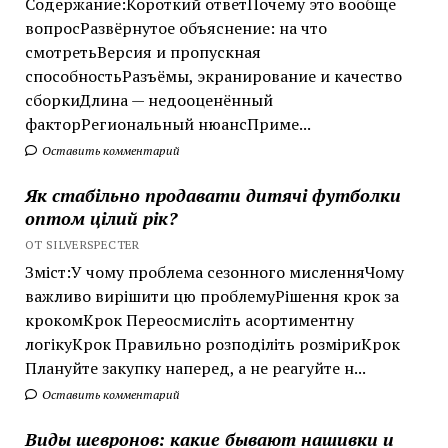
Содержание:Короткий ответПочему это вообще
вопросРазвёрнутое объяснение: на что
смотретьВерсия и пропускная
способностьРазъёмы, экранирование и качество
сборкиДлина — недооценённый
факторРегиональный нюансПриме...
Оставить комментарий
Як стабільно продавати дитячі футболки
оптом цілий рік?
ОТ SILVERSPECTER
Зміст:У чому проблема сезонного мисленняЧому
важливо вирішити цю проблемуРішення крок за
крокомКрок Переосмисліть асортиментну
логікуКрок Правильно розподіліть розміриКрок
Плануйте закупку наперед, а не реагуйте н...
Оставить комментарий
Виды шевронов: какие бывают нашивки и