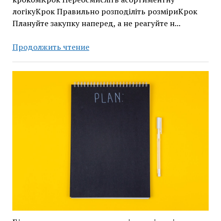
логікуКрок Правильно розподіліть розміриКрок
Плануйте закупку наперед, а не реагуйте н...
Як
Продолжить чтение
стабільно
продавати
дитячі
футболки
оптом
цілий
рік?