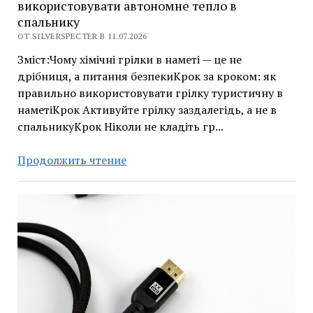
використовувати автономне тепло в
спальнику
ОТ SILVERSPECTER В 11.07.2026
Зміст:Чому хімічні грілки в наметі — це не
дрібниця, а питання безпекиКрок за кроком: як
правильно використовувати грілку туристичну в
наметіКрок Активуйте грілку заздалегідь, а не в
спальникуКрок Ніколи не кладіть гр...
Хімічні
Продолжить чтение
грілки
в
наметі:
як
безпечно
використовувати
автономне
тепло
в