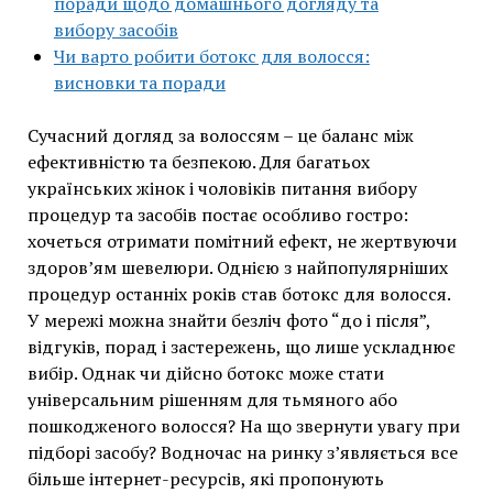
поради щодо домашнього догляду та
вибору засобів
Чи варто робити ботокс для волосся:
висновки та поради
Сучасний догляд за волоссям – це баланс між
ефективністю та безпекою. Для багатьох
українських жінок і чоловіків питання вибору
процедур та засобів постає особливо гостро:
хочеться отримати помітний ефект, не жертвуючи
здоров’ям шевелюри. Однією з найпопулярніших
процедур останніх років став ботокс для волосся.
У мережі можна знайти безліч фото “до і після”,
відгуків, порад і застережень, що лише ускладнює
вибір. Однак чи дійсно ботокс може стати
універсальним рішенням для тьмяного або
пошкодженого волосся? На що звернути увагу при
підборі засобу? Водночас на ринку з’являється все
більше інтернет-ресурсів, які пропонують