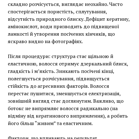
складно розчісується, виглядає неохайно. Часто
спостерігається пористість, сплутування,
відсутність природного блиску. Дефіцит кератину,
амінокислот, води призводить до підвищеної
ламкості й утворення посічених кінчиків, що
яскраво видно на фотографіях.
Після процедури: структура стає щільною й
еластичною, волосся отримує дзеркальний блиск,
гладкість і м’якість. Зникають посічені кінці,
полегшується розчісування, підвищується
стійкість до агресивних факторів. Волосся
перестає пушитися, зменшується електризація,
зовнішній вигляд стає доглянутим. Важливо, що
ботокс не випрямляє волосся радикально (на
відміну від кератинового випрямлення), а робить
його більш “живим” та еластичним.
Фактори, що впливають на результат