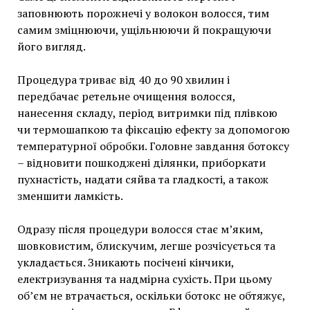
заповнюють порожнечі у волокон волосся, тим
самим зміцнюючи, ущільнюючи й покращуючи
його вигляд.
Процедура триває від 40 до 90 хвилин і
передбачає ретельне очищення волосся,
нанесення складу, період витримки під плівкою
чи термошапкою та фіксацію ефекту за допомогою
температурної обробки. Головне завдання ботоксу
– відновити пошкоджені ділянки, приборкати
пухнастість, надати сяйва та гладкості, а також
зменшити ламкість.
Одразу після процедури волосся стає м’яким,
шовковистим, блискучим, легше розчісується та
укладається. Зникають посічені кінчики,
електризування та надмірна сухість. При цьому
об’єм не втрачається, оскільки ботокс не обтяжує,