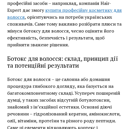
професійні засоби – наприклад, компанія Hair-
Expert дає змогу
купити професійну косметику для
волосся
, орієнтуючись на потреби українських
споживачів. Саме тому важливо розібрати плюси та
мінуси ботоксу для волосся, чесно оцінити його
ефективність, безпечність і результати, щоб
прийняти зважене рішення.
Ботокс для волосся: склад, принцип дії
та потенційні результати
Ботокс для волосся – це салонна або домашня
процедура глибокого догляду, яка базується на
багатокомпонентному складі. Усупереч поширеній
думці, у таких засобах відсутній ботулотоксин,
знайомий з ін’єкційної естетики. Основні діючі
речовини – гідролізований кератин, амінокислоти,
олії, вітаміни, протеїни та різного роду пептиди.
Саме ці елементи відновлюють кортекс і